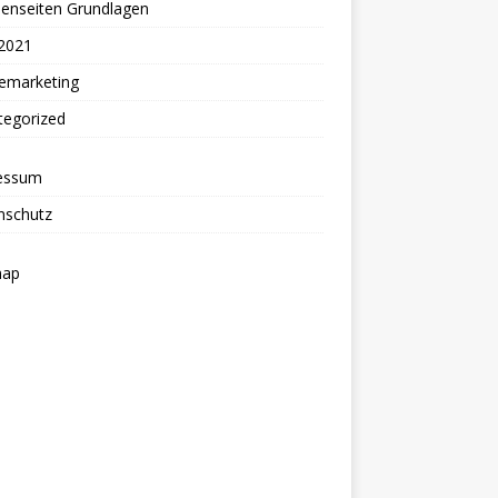
henseiten Grundlagen
2021
nemarketing
tegorized
essum
nschutz
map