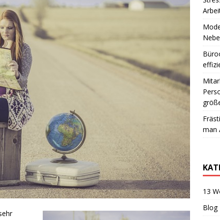
Arbei
Moder
Neben
Büroo
effiz
Mitar
Perso
größe
Fräst
man A
KAT
13 W
Blog
sehr