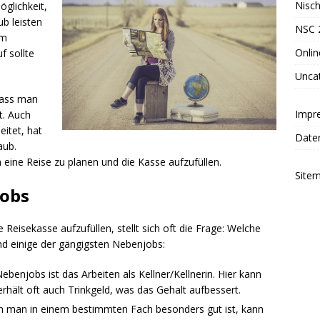
Nisc
öglichkeit,
b leisten
NSC 
em
Onli
f sollte
Unca
dass man
Impr
t. Auch
itet, hat
Date
aub.
eine Reise zu planen und die Kasse aufzufüllen.
Site
jobs
Reisekasse aufzufüllen, stellt sich oft die Frage: Welche
nd einige der gängigsten Nebenjobs:
Nebenjobs ist das Arbeiten als Kellner/Kellnerin. Hier kann
rhält oft auch Trinkgeld, was das Gehalt aufbessert.
nn man in einem bestimmten Fach besonders gut ist, kann