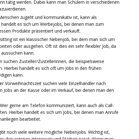
erin tätig werden. Dabei kann man Schülern in verschiedenen
azuverdienen.
enschen zugeht und kommunikativ ist, kann als
i handelt es sich um Werbejobs, bei denen man zum
essen Produkte präsentiert und verkauft.
sitting ist ein klassischer Nebenjob, bei dem man sich um
iten oder ausgehen. Oft ist dies ein sehr flexibler Job, da
t aussuchen kann.
n suchen Zusteller/Zustellerinnen, die beispielsweise
. Hierbei handelt es sich oft um Jobs in den frühen
digen kann.
der Vorweihnachtszeit suchen viele Einzelhändler nach
 um Jobs an der Kasse oder im Verkauf, bei denen man den
: Wer gerne am Telefon kommuniziert, kann auch als Call-
ten. Hierbei handelt es sich um Jobs, bei denen man Anrufe
anliegen bearbeitet.
s gibt noch viele weitere mögliche Nebenjobs. Wichtig ist,
r zu den eigenen Interessen und Stärken passt. Wenn man