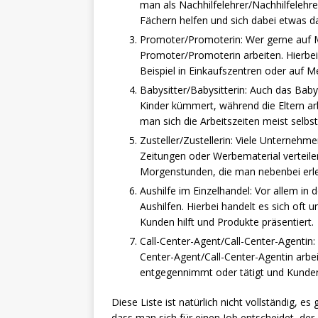
man als Nachhilfelehrer/Nachhilfelehr
Fächern helfen und sich dabei etwas d
Promoter/Promoterin: Wer gerne auf M
Promoter/Promoterin arbeiten. Hierbe
Beispiel in Einkaufszentren oder auf M
Babysitter/Babysitterin: Auch das Baby
Kinder kümmert, während die Eltern arbe
man sich die Arbeitszeiten meist selbs
Zusteller/Zustellerin: Viele Unternehme
Zeitungen oder Werbematerial verteilen
Morgenstunden, die man nebenbei erle
Aushilfe im Einzelhandel: Vor allem in 
Aushilfen. Hierbei handelt es sich oft
Kunden hilft und Produkte präsentiert.
Call-Center-Agent/Call-Center-Agentin
Center-Agent/Call-Center-Agentin arbei
entgegennimmt oder tätigt und Kunden
Diese Liste ist natürlich nicht vollständig, e
dass man sich für einen Job entscheidet, de